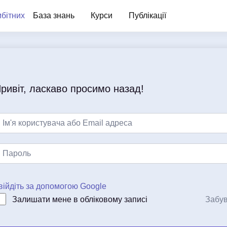
База знань
Курси
Публікації
ривіт, ласкаво просимо назад!
війдіть за допомогою Google
Залишати мене в обліковому записі
Забу