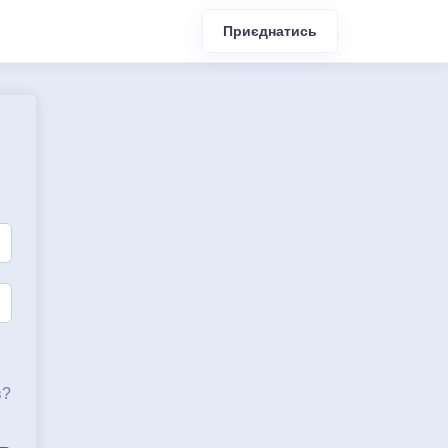
Приєднатись
в?