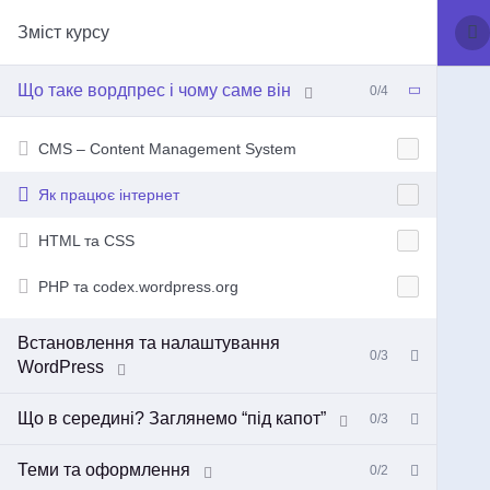
Зміст курсу
Що таке вордпрес і чому саме він
0/4
CMS – Content Management System
Як працює інтернет
HTML та CSS
PHP та codex.wordpress.org
Встановлення та налаштування
0/3
WordPress
Що в середині? Заглянемо “під капот”
0/3
Теми та оформлення
0/2