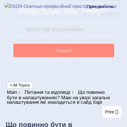
Приєднатись
How Can We Help?
Search
< All Topics
Main
Питання та відповіді
Що повинно
бути в налаштуваннях? Маю на увазі загальні
налаштування які знаходиться в сайд барі
Print
Що повинно бути в