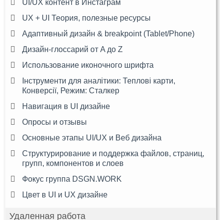
UI/UX контент в Инстаграм
UX + UI Теория, полезные ресурсы
Адаптивный дизайн & breakpoint (Tablet/Phone)
Дизайн-глоссарий от A до Z
Использование иконочного шрифта
Інструменти для аналітики: Теплові карти,
Конверсії, Режим: Сталкер
Навигация в UI дизайне
Опросы и отзывы
Основные этапы UI/UX и Веб дизайна
Структурирование и поддержка файлов, страниц,
групп, компонентов и слоев
Фокус группа DSGN.WORK
Цвет в UI и UX дизайне
Удаленная работа