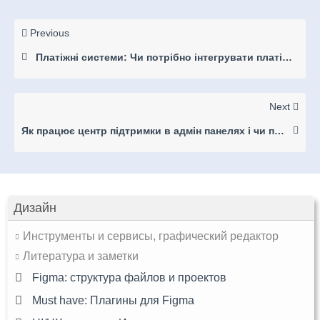
Previous
Платіжні системи: Чи потрібно інтегрувати платіжну систему ? Наприклад, якщо це Адмін панель ресторану то розрахунок керується через Адмін панель? Якщо так, тоді потрібно окремий розділ з фінансами розробляти?
Next
Як працює центр підтримки в адмін панелях і чи потрібно її розробляти взагалі?
Дизайн
Инструменты и сервисы, графический редактор
Литература и заметки
Figma: структура файлов и проектов
Must have: Плагины для Figma