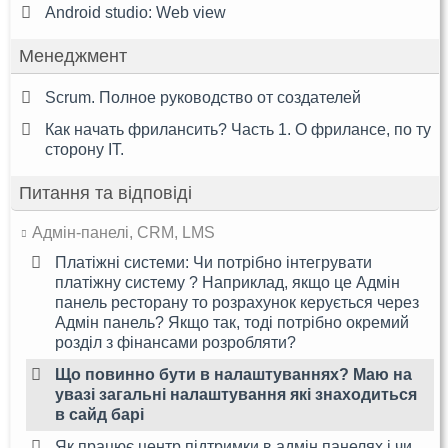
Android studio: Web view
Менеджмент
Scrum. Полное руководство от создателей
Как начать фрилансить? Часть 1. О фрилансе, по ту
сторону IT.
Питання та відповіді
Адмін-панелі, CRM, LMS
Платіжні системи: Чи потрібно інтегрувати
платіжну систему ? Наприклад, якщо це Адмін
панель ресторану то розрахунок керується через
Адмін панель? Якщо так, тоді потрібно окремий
розділ з фінансами розробляти?
Що повинно бути в налаштуваннях? Маю на
увазі загальні налаштування які знаходиться
в сайд барі
Як працює центр підтримки в адмін панелях і чи