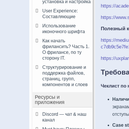
установка и настройка
https://acad
User Experience:
Составляющие
https://www.
Использование
Полезный к
иконочного шрифта
https://medi
Как начать
фрилансить? Часть 1.
c7db9c5e7fe
О фрилансе, по ту
сторону IT.
https://uxpl
Структурирование и
Требова
поддержка файлов,
страниц, групп,
компонентов и слоев
Чеклист по
Ресурсы и
Наличи
приложения
экранам
отступы
Discord — чат & наш
канал
Case st