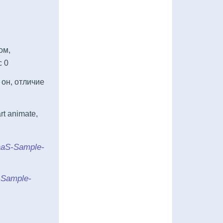
ом,
с 0
 он, отличие
t animate,
aaS-Sample-
-Sample-