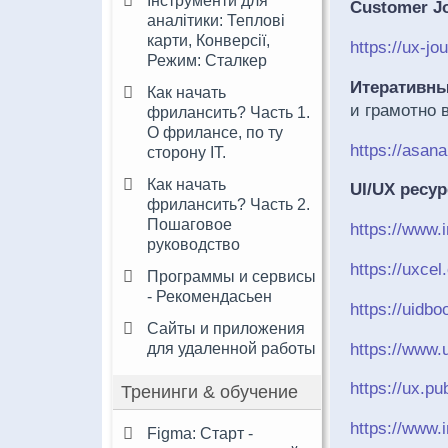
Інструменти для
Customer J
аналітики: Теплові
карти, Конверсії,
https://ux-jo
Режим: Сталкер
Итеративн
Как начать
и грамотно 
фрилансить? Часть 1.
О фрилансе, по ту
https://asan
сторону IT.
Как начать
UI/UX ресу
фрилансить? Часть 2.
Пошаговое
https://www.
руководство
https://uxcel
Программы и сервисы
- Рекомендасьен
https://uidb
Сайты и приложения
https://www.u
для удаленной работы
https://ux.pu
Тренинги & обучение
https://www.i
Figma: Старт -