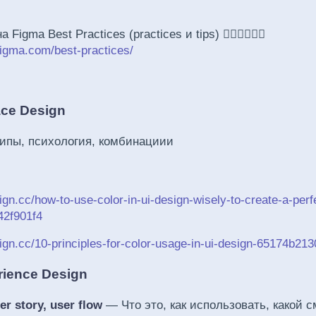
 Figma Best Practices (practices и tips) 👍🏻👍🏻👍🏻
figma.com/best-practices/
ace Design
ипы, психология, комбинациии
ign.cc/how-to-use-color-in-ui-design-wisely-to-create-a-perfe
42f901f4
sign.cc/10-principles-for-color-usage-in-ui-design-65174b21
rience Design
r story, user flow
— Что это, как использовать, какой 