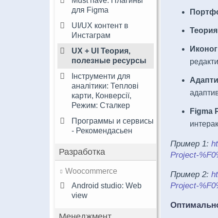
Must have: Плагины
для Figma
Портф
UI/UX контент в
Теория
Инстаграм
Иконог
UX + UI Теория,
полезные ресурсы
редакти
Інструменти для
Адапти
аналітики: Теплові
адаптив
карти, Конверсії,
Режим: Сталкер
Figma P
Программы и сервисы
интера
- Рекомендасьен
Пример 1:
h
Разработка
Project-%F
Woocommerce
Пример 2:
h
Project-%F
Android studio: Web
view
Оптимальн
Менеджмент