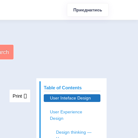
Приєднатись
arch
Table of Contents
Print
User Inteface Design
User Experience
Design
Design thinking —