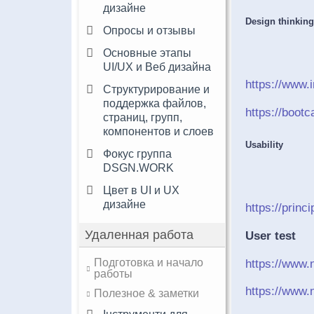
дизайне
Design thinking
Опросы и отзывы
Основные этапы
UI/UX и Веб дизайна
https://www.i
Структурирование и
поддержка файлов,
https://boot
страниц, групп,
компонентов и слоев
Usability
Фокус группа
DSGN.WORK
Цвет в UI и UX
дизайне
https://princ
Удаленная работа
User test
Подготовка и начало
https://www.n
работы
https://www.
Полезное & заметки