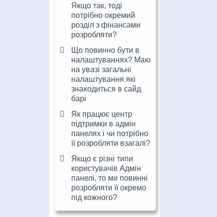
Якщо так, тоді
потрібно окремий
розділ з фінансами
розробляти?
Що повинно бути в
налаштуваннях? Маю
на увазі загальні
налаштування які
знаходиться в сайд
барі
Як працює центр
підтримки в адмін
панелях і чи потрібно
її розробляти взагалі?
Якщо є різні типи
користувачів Адмін
панелі, то ми повинні
розробляти її окремо
під кожного?