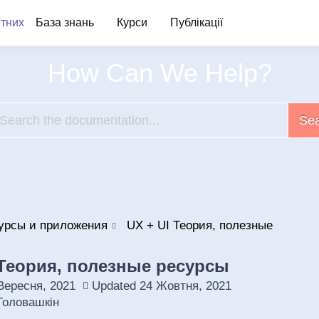
База знань
Курси
Публікації
How Can We Help?
Se
урсы и приложения
UX + UI Теория, полезные
 Теория, полезные ресурсы
Вересня, 2021
Updated
24 Жовтня, 2021
Головашкін