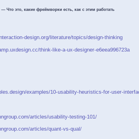
— Что это, какие фреймворки есть, как с этим работать
nteraction-design.org/literature/topics/design-thinking
camp.uxdesign.cc/think-like-a-ux-designer-e6eea996723a
iples.design/examples/10-usability-heuristics-for-user-interf
ngroup.com/articles/usability-testing-101/
nngroup.com/articles/quant-vs-qual/