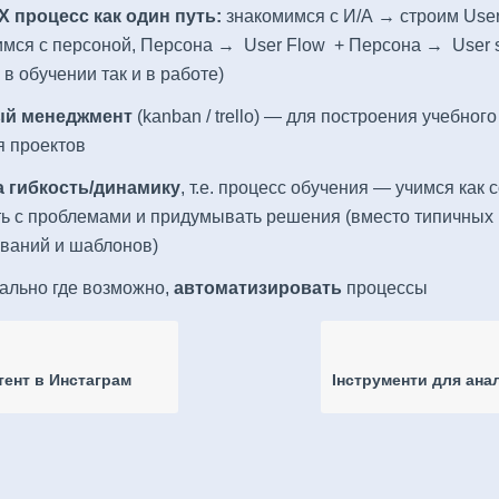
X процесс как один путь:
знакомимся с И/А → строим Use
мся с персоной, Персона → User Flow + Персона → User s
к в обучении так и в работе)
ый менеджмент
(kanban / trello) — для построения учебног
я проектов
а гибкость/динамику
, т.е. процесс обучения — учимся как 
ть с проблемами и придумывать решения (вместо типичных
иваний и шаблонов)
ально где возможно,
автоматизировать
процессы
тент в Инстаграм