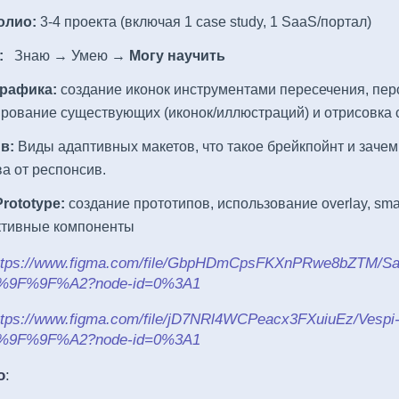
олио:
3-4 проекта (включая 1 case study, 1 SaaS/портал)
:
Знаю → Умею →
Могу научить
рафика:
создание иконок инструментами пересечения, пер
рование существующих (иконок/иллюстраций) и отрисовка 
в:
Виды адаптивных макетов, что такое брейкпойнт и зачем
а от респонсив.
rototype:
создание прототипов, использование overlay, smar
ктивные компоненты
ttps://www.figma.com/file/GbpHDmCpsFKXnPRwe8bZTM/S
0%9F%9F%A2?node-id=0%3A1
ttps://www.figma.com/file/jD7NRl4WCPeacx3FXuiuEz/Vespi
0%9F%9F%A2?node-id=0%3A1
о
: