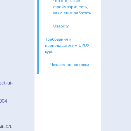
Что это, какие
фреймворки есть,
как с этим работать
Usability
Требования к
преподавателям UI/UX
курс
Чеклист по навыкам
ct-ui-
3004
смысл.