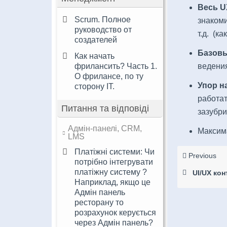
Весь U
Scrum. Полное
знакоми
руководство от
т.д. (ка
создателей
Базов
Как начать
ведени
фрилансить? Часть 1.
О фрилансе, по ту
Упор н
сторону IT.
работа
Питання та відповіді
зазубр
Адмін-панелі, CRM,
Максим
LMS
Платіжні системи: Чи
Previous
потрібно інтегрувати
платіжну систему ?
UI/UX кон
Наприклад, якщо це
Адмін панель
ресторану то
розрахунок керується
через Адмін панель?