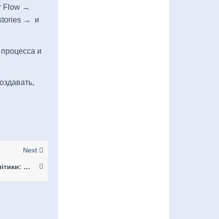
r Flow →
tories → и
о процесса и
создавать,
Next
Інструменти для аналітики: Теплові карти, Конверсії, Режим: Сталкер