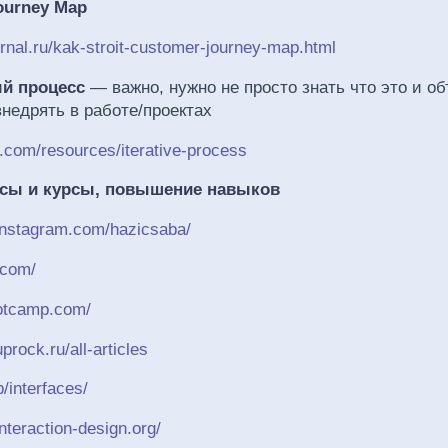
ourney Map
urnal.ru/kak-stroit-customer-journey-map.html
ый процесс
— важно, нужно не просто знать что это и о
внедрять в работе/проектах
a.com/resources/iterative-process
рсы и курсы, повышение навыков
instagram.com/hazicsaba/
.com/
ootcamp.com/
prock.ru/all-articles
b/interfaces/
nteraction-design.org/