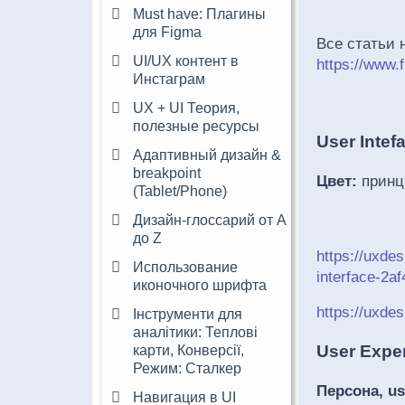
Must have: Плагины
для Figma
Все статьи на
UI/UX контент в
https://www.
Инстаграм
UX + UI Теория,
полезные ресурсы
User Intef
Адаптивный дизайн &
breakpoint
Цвет:
принц
(Tablet/Phone)
Дизайн-глоссарий от A
до Z
https://uxdes
Использование
interface-2af
иконочного шрифта
https://uxde
Інструменти для
аналітики: Теплові
User Expe
карти, Конверсії,
Режим: Сталкер
Персона, use
Навигация в UI