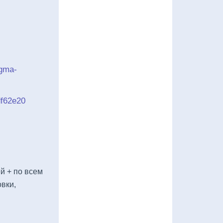
igma-
df62e20
й + по всем
вки,