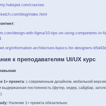
emy.hubspot.com/courses
sketch.com/blog/index.html
онтент:
um.com/design-with-figma/10-tips-on-using-components-in-f
1
anet.org/information-architecture-basics-for-designers-b5d43
ния к преподавателям UI/UX курс
 навыкам
е 1+ проекта
: с современным дизайном, мобильной версие
 выдержанная постоянность (футер, хедер, сайдбар, заголо
)
udy:
Наличие 1+ проекта обязательно