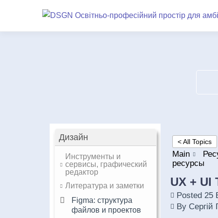
Дизайн
< All Topics
Main
Рес
Инструменты и
ресурсы
сервисы, графический
редактор
UX + UI
Литература и заметки
Posted
25 
Figma: структура
By
Сергій 
файлов и проектов