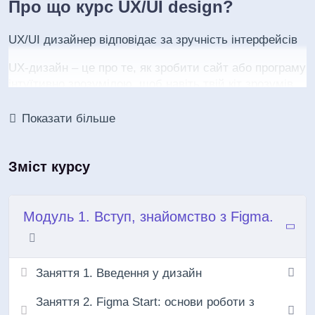
Про що курс UX/UI design?
UX/UI дизайнер відповідає за зручність інтерфейсів
UX-дизайн – це про те, як зробити сайт або програму
інтуїтивно зрозумілою, щоб навіть твій кіт зрозумів,
куди тикати лапкою. А UI – про те, як оформити все у
класну упаковку, де кожна деталь знаходиться на
Показати більше
своєму місці.
За легендою, раніше це була робота двох окремих
Зміст курсу
фахівців, але сьогодні світ потребує змін, а ми
звикли бути у тренді. Так що на курсі розповімо тобі,
як створювати класні веб-сайти (і не тільки).
Модуль 1. Вступ, знайомство з Figma.
Робота в ІТ як вона є. Оновлена програма курсу
UI/UX дизайн+прототип 2.0. У дусі часу будемо
вчитися працювати у Figma, яка є платформою
Заняття 1. Введення у дизайн
фахівців з веб-дизайну по всьому світу. Якщо ти досі
користуєшся Photoshop – тобі до нас, ми спростимо
Заняття 2. Figma Start: основи роботи з