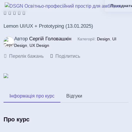
Приєднат
Lemon UI/UX + Prototyping (13.01.2025)
Автор
Сергій Головашкін
Категорії:
Design
,
UI
Design
,
UX Design
Перелік бажань
Поділитись
Інформація про курс
Відгуки
Про курс