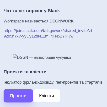
Чат та нетворкінг у Slack
Workspace називається DSGNWORK
https://join.slack.com/t/dsgnwork/shared_invite/zt-
9285n7xv-yyDy12dN12mHtTN52YlPJw
Проекти та клієнти
Інкубатор фріланс-досвіду, пет-проектів та стартапів
Проекти
Клієнти