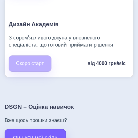
Дизайн Академія
З соромʼязливого джуна у впевненого
спеціаліста, що готовий приймати рішення
Скоро старт
від 4000 грн/міс
DSGN – Оцінка навичок
Вже щось трошки знаєш?
Оцінити мої скіли