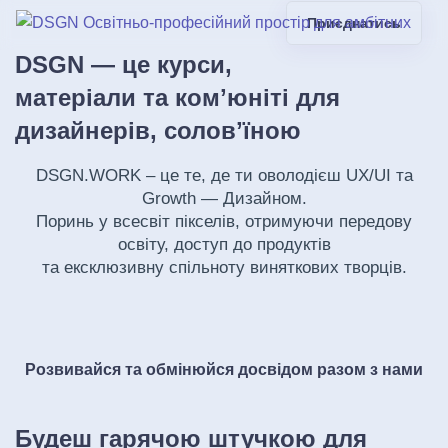
Приєднатись
DSGN — це курси,
матеріали та комʼюніті для
дизайнерів, соловʼїною
DSGN.WORK – це те, де ти оволодієш UX/UI та
Growth — Дизайном.
Поринь у всесвіт пікселів, отримуючи передову
освіту, доступ до продуктів
та ексклюзивну спільноту виняткових творців.
Розвивайся та обмінюйся досвідом разом з нами
Будеш гарячою штучкою для