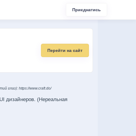
Приєднатись
Перейти на сайт
глаз): https://www.craft.do/
UI дизайнеров. (Нереальная