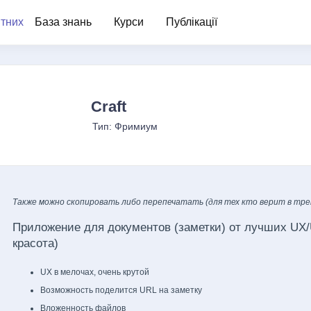
База знань
Курси
Публікації
Craft
Тип: Фримиум
Также можно скопировать либо перепечатать (для тех кто верит в третий 
Приложение для документов (заметки) от лучших UX/
красота)
UX в мелочах, очень крутой
Возможность поделится URL на заметку
Вложенность файлов