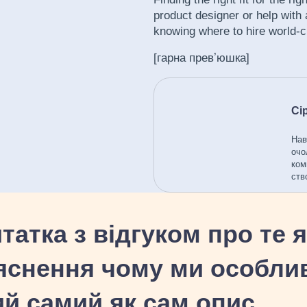
product designer or help with 
knowing where to hire world-cl
[гарна превʼюшка]
Сі
Нав
очо
ком
ств
татка з відгуком про те 
яснення чому ми особливі
й самий як сам опис.