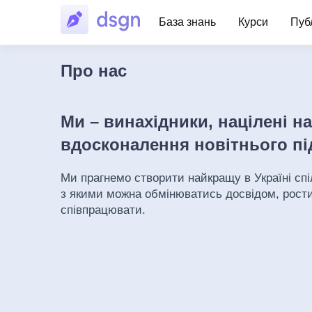
База знань
Курси
Публ
Про нас
Ми – винахідники, націлені н
вдосконалення новітнього пі
Ми прагнемо створити найкращу в Україні сп
з якими можна обмінюватись досвідом, рости
співпрацювати.