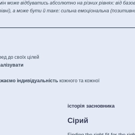
мін може відбуватись абсолютно на різних рівнях: від баз
івні), а може бути й таке: сильна емоціональна (позитивно
ед до своїх цілей
налізувати
ажаємо
індивідуальність
кожного та кожної
історія засновника
Сірий
Finding the right fit for the ri