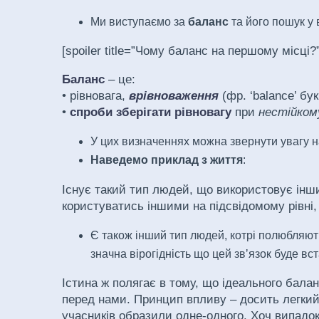
Ми виступаємо за
баланс
та його пошук у 
[spoiler title=”Чому баланс на першому місці?”
Баланс
– це:
• рівновага,
врівноваження
(фр. ‘balance’ букв
•
спроби зберігати рівновагу
при
нестійком
У цих визначеннях можна звернути увагу на
Наведемо приклад з життя
:
Існує такий тип людей, що використовує інших
користуватись іншими на підсвідомому рівні,
Є також інший тип людей, котрі полюбляють
значна вірогідність що цей звʼязок буде вс
Істина ж полягає в тому, що ідеального бала
перед нами. Принцип впливу – досить легкий в
учасників образили одне-одного. Хоч випадок