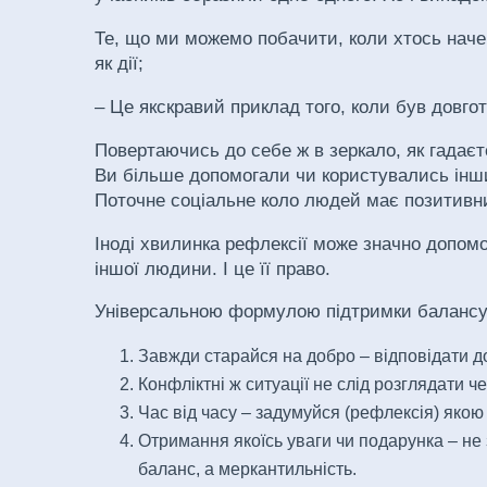
Те, що ми можемо побачити, коли хтось начеб
як дії;
– Це якскравий приклад того, коли був довго
Повертаючись до себе ж в зеркало, як гадаєт
Ви більше допомогали чи користувались ін
Поточне соціальне коло людей має позитивни
Іноді хвилинка рефлексії може значно допомог
іншої людини. І це її право.
Універсальною формулою підтримки балансу 
Завжди старайся на добро – відповідати 
Конфліктні ж ситуації не слід розглядати че
Час від часу – задумуйся (рефлексія) якою
Отримання якоїсь уваги чи подарунка – не 
баланс, а меркантильність.