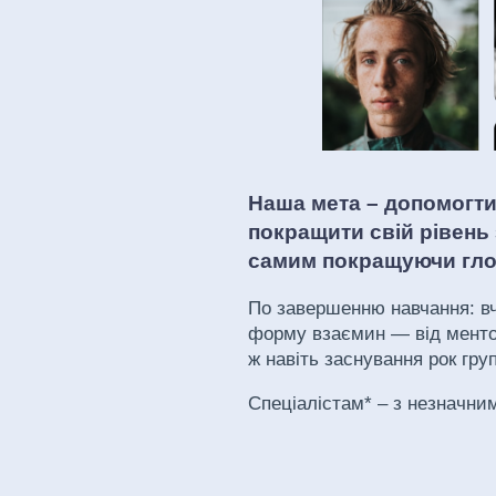
Наша мета – допомогти 
покращити свій рівень 
самим покращуючи глоб
По завершенню навчання: вч
форму взаємин — від ментор
ж навіть заснування рок гру
Спеціалістам* – з незначни