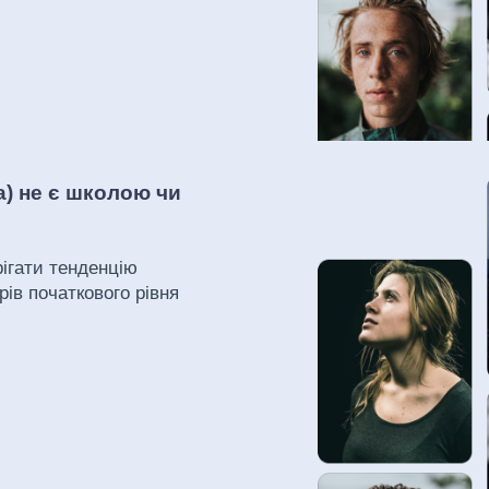
а) не є школою чи
рігати тенденцію
рів початкового рівня