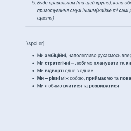
Буде правильним (та щей круто), коли об
приготування смузі іншим(майже ті самі р
щастя)
[/spoiler]
Ми
амбіційні
, наполегливо рухаємось впер
Ми
стратегічні
– любимо
планувати та а
Ми
відверті
одне з одним
Ми
–
рівні
між собою,
приймаємо
та
пов
Ми любимо
вчитися
та
розвиватися