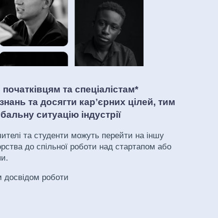
початківцям та спеціалістам*
знань та досягти карʼєрних цілей, тим
альну ситуацію індустрії
ителі та студенти можуть перейти на іншу
ства до спільної роботи над стартапом або
пи.
м досвідом роботи