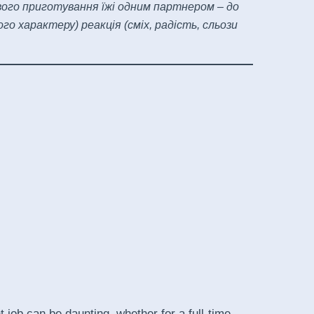
ового приготування їжі одним партнером – до
го характеру) реакція (сміх, радість, сльози
ght job can be daunting, whether for a full-time