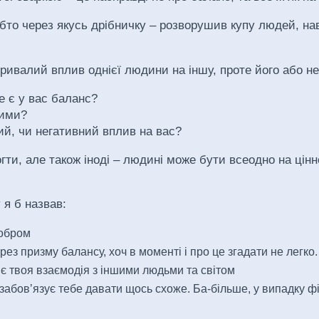
то через якусь дрібничку – розворушив купу людей, навів
тривалий вплив однієї людини на іншу, проте його або не
е є у вас баланс?
шими?
й, чи негативний вплив на вас?
ти, але також іноді – людині може бути всеодно на цінн
я б назвав:
добром
рез призму балансу, хоч в моменті і про це згадати не легко.
 є твоя взаємодія з іншими людьми та світом
забовʼязує тебе давати щось схоже. Ба-більше, у випадку фі