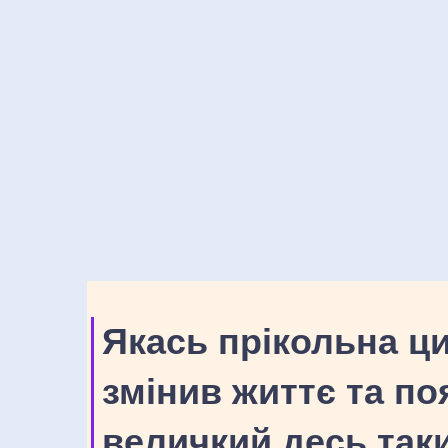
Якась прікольна ци
змінив життє та по
величкий десь таки