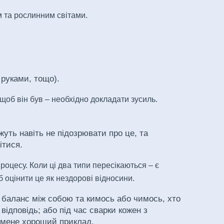
м та рослинним світами.
 руками, тощо).
щоб він був – необхідно докладати зусиль.
жуть навіть не підозрювати про це, та
ітися.
роцесу. Коли ці два типи пересікаються – є
б оцінити це як нездорові відносини.
а баланс між собою та кимось або чимось, хто
відповідь; або під час сварки кожен з
а мене хороший приклад.