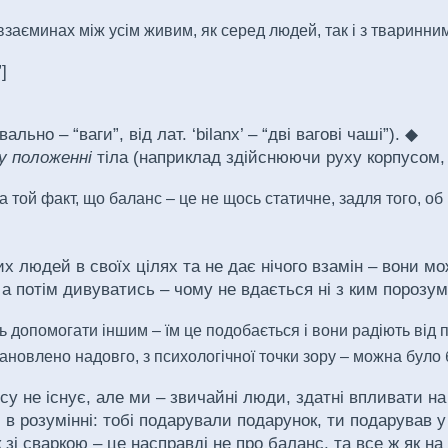
взаєминах між усім живим, як серед людей, так і з тваринни
]
ально – “ваги”, від лат. ‘bilanx’ – “дві вагові чаші”). ◆
у положенні
тіла (наприклад здійснюючи руху корпусом,
 той факт, що баланс – це не щось статичне, задля того, об 
 людей в своїх цілях та не дає нічого взамін – вони мо
 а потім дивуватись – чому не вдається ні з ким порозум
 допомогати іншим – їм це подобається і вони радіють від п
тановлено надовго, з психологічної точки зору – можна було 
нсу не існує, але ми – звичайні люди, здатні впливати н
 розумінні: тобі подарували подарунок, ти подарував у 
 зі сваркою – це насправді не про баланс, та все ж як н