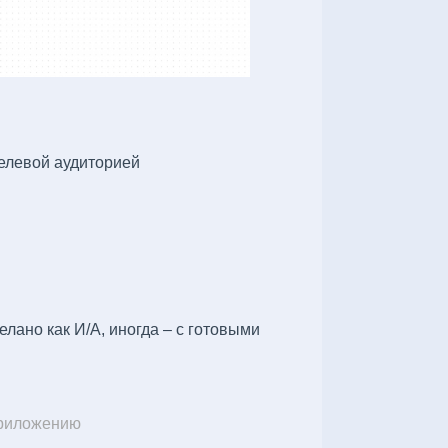
елевой аудиторией
лано как И/А, иногда – с готовыми
приложению