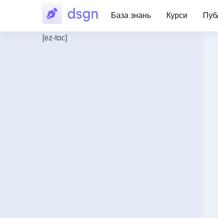
База знань
Курси
Публ
[ez-toc]