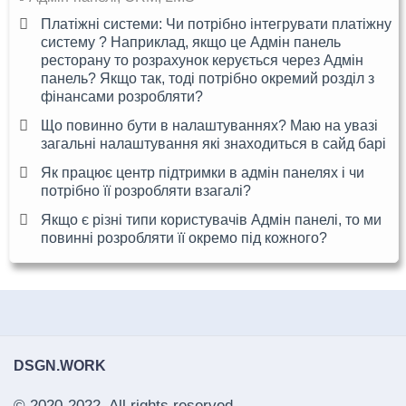
Платіжні системи: Чи потрібно інтегрувати платіжну
систему ? Наприклад, якщо це Адмін панель
ресторану то розрахунок керується через Адмін
панель? Якщо так, тоді потрібно окремий розділ з
фінансами розробляти?
Що повинно бути в налаштуваннях? Маю на увазі
загальні налаштування які знаходиться в сайд барі
Як працює центр підтримки в адмін панелях і чи
потрібно її розробляти взагалі?
Якщо є різні типи користувачів Адмін панелі, то ми
повинні розробляти її окремо під кожного?
DSGN.WORK
© 2020-2022. All rights reserved.