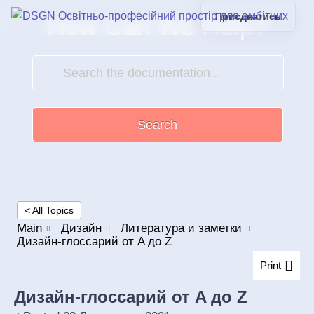
Приєднатись
How Can We Help?
Search
< All Topics
Main
Дизайн
Литература и заметки
Дизайн-глоссарий от A до Z
Print
Дизайн-глоссарий от A до Z