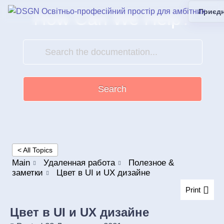
Приєд
How Can We Help?
Search
< All Topics
Main
Удаленная работа
Полезное &
заметки
Цвет в UI и UX дизайне
Print
Цвет в UI и UX дизайне