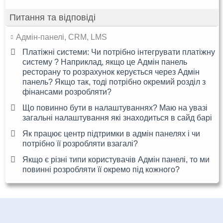
Питання та відповіді
Адмін-панелі, CRM, LMS
Платіжні системи: Чи потрібно інтегрувати платіжну
систему ? Наприклад, якщо це Адмін панель
ресторану то розрахунок керується через Адмін
панель? Якщо так, тоді потрібно окремий розділ з
фінансами розробляти?
Що повинно бути в налаштуваннях? Маю на увазі
загальні налаштування які знаходиться в сайд барі
Як працює центр підтримки в адмін панелях і чи
потрібно її розробляти взагалі?
Якщо є різні типи користувачів Адмін панелі, то ми
повинні розробляти її окремо під кожного?